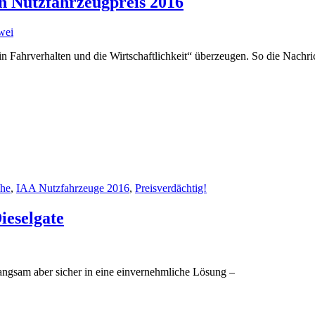
n Nutzfahrzeugpreis 2016
wei
 Fahrverhalten und die Wirtschaftlichkeit“ überzeugen. So die Nachric
che
,
IAA Nutzfahrzeuge 2016
,
Preisverdächtig!
ieselgate
angsam aber sicher in eine einvernehmliche Lösung –