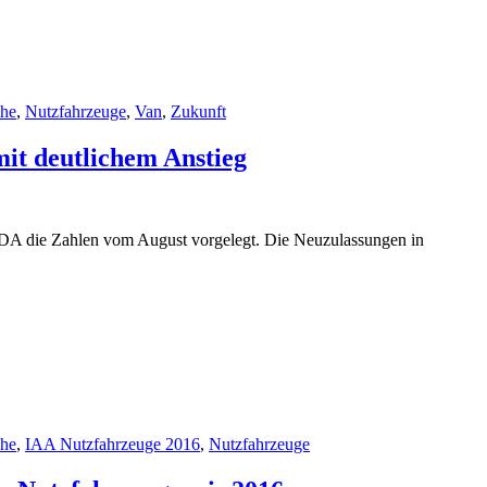
che
,
Nutzfahrzeuge
,
Van
,
Zukunft
it deutlichem Anstieg
DA die Zahlen vom August vorgelegt. Die Neuzulassungen in
che
,
IAA Nutzfahrzeuge 2016
,
Nutzfahrzeuge