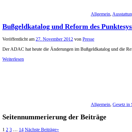
Allgemein
,
Ausstattu
Bußgeldkatalog und Reform des Punktesy
Veröffentlicht am
27. November 2012
von
Presse
Der ADAC hat heute die Änderungen im Bußgeldkatalog und die Reform
Weiterlesen
Allgemein
,
Gesetz in
Seitennummerierung der Beiträge
1
2
3
…
14
Nächste Beiträge
»