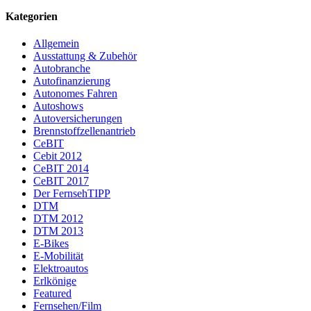
Kategorien
Allgemein
Ausstattung & Zubehör
Autobranche
Autofinanzierung
Autonomes Fahren
Autoshows
Autoversicherungen
Brennstoffzellenantrieb
CeBIT
Cebit 2012
CeBIT 2014
CeBIT 2017
Der FernsehTIPP
DTM
DTM 2012
DTM 2013
E-Bikes
E-Mobilität
Elektroautos
Erlkönige
Featured
Fernsehen/Film