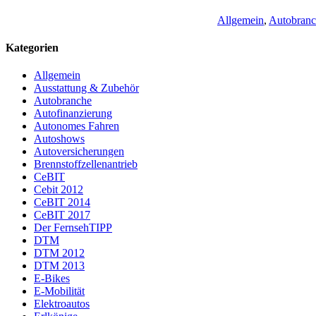
Allgemein
,
Autobran
Kategorien
Allgemein
Ausstattung & Zubehör
Autobranche
Autofinanzierung
Autonomes Fahren
Autoshows
Autoversicherungen
Brennstoffzellenantrieb
CeBIT
Cebit 2012
CeBIT 2014
CeBIT 2017
Der FernsehTIPP
DTM
DTM 2012
DTM 2013
E-Bikes
E-Mobilität
Elektroautos