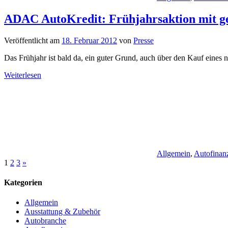
ADAC AutoKredit: Frühjahrsaktion mit g
Veröffentlicht am
18. Februar 2012
von
Presse
Das Frühjahr ist bald da, ein guter Grund, auch über den Kauf eine
Weiterlesen
Allgemein
,
Autofinan
Seitennummerierung
Nächste
1
2
3
»
Beiträge
der
Kategorien
Beiträge
Allgemein
Ausstattung & Zubehör
Autobranche