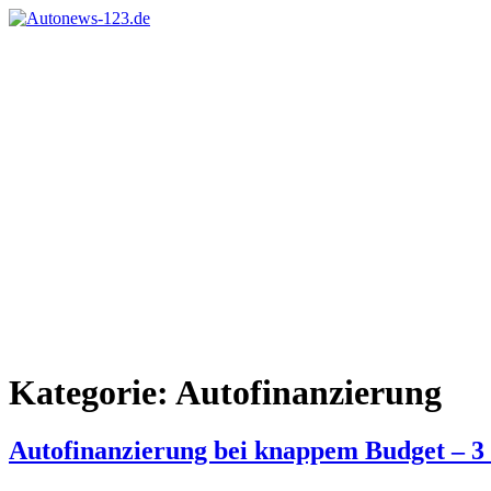
Zum
Inhalt
Autonews-
Autonews
springen
123.de
mit
Charme
Kategorie:
Autofinanzierung
Autofinanzierung bei knappem Budget – 3 