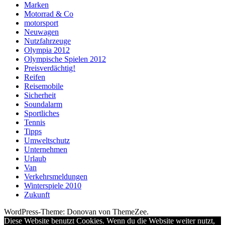
Marken
Motorrad & Co
motorsport
Neuwagen
Nutzfahrzeuge
Olympia 2012
Olympische Spielen 2012
Preisverdächtig!
Reifen
Reisemobile
Sicherheit
Soundalarm
Sportliches
Tennis
Tipps
Umweltschutz
Unternehmen
Urlaub
Van
Verkehrsmeldungen
Winterspiele 2010
Zukunft
WordPress-Theme: Donovan von ThemeZee.
Diese Website benutzt Cookies. Wenn du die Website weiter nutzt,