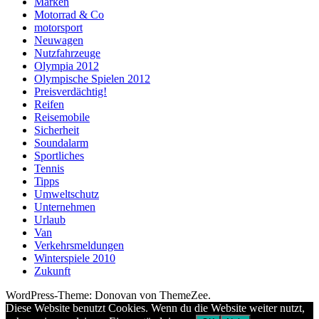
Marken
Motorrad & Co
motorsport
Neuwagen
Nutzfahrzeuge
Olympia 2012
Olympische Spielen 2012
Preisverdächtig!
Reifen
Reisemobile
Sicherheit
Soundalarm
Sportliches
Tennis
Tipps
Umweltschutz
Unternehmen
Urlaub
Van
Verkehrsmeldungen
Winterspiele 2010
Zukunft
WordPress-Theme: Donovan von ThemeZee.
Diese Website benutzt Cookies. Wenn du die Website weiter nutzt,