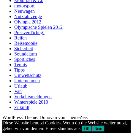
Motorrad & Co
motorsport
Neuwagen
Nutzfahrzeuge
Olympia 2012
Olympische Spielen 2012
Preisverdächtig!
Reifen
Reisemobile
Sicherheit
Soundalarm
Sportliches
Tennis
Tipps
Umweltschutz
Unternehmen
Urlaub
Van
Verkehrsmeldungen
Winterspiele 2010
Zukunft
WordPress-Theme: Donovan von ThemeZee.
Diese Website benutzt Cookies. Wenn du die Website weiter nutzt,
gehen wir von deinem Einverständnis aus.
OK
Nein