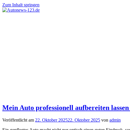
Zum Inhalt springen
Autonews
Autonews-
mit
Charme
123.de
Mein Auto professionell aufbereiten lassen
Veröffentlicht am
22. Oktober 2025
22. Oktober 2025
von
admin
Ein gepflegtes Auto macht nicht nur optisch einen guten Eindruck, s