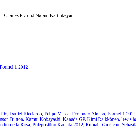
en Charles Pic und Narain Karthikeyan.
Formel 1 2012
 Pic
,
Daniel Ricciardo
,
Felipe Massa
,
Fernando Alonso
,
Formel 1 2012
nson Button
,
Kamui Kobayashi
,
Kanada GP
,
Kimi Räikkönen
,
lewis h
edro de la Rosa
,
Poleposition Kanada 2012
,
Romain Grosjean
,
Sebasti