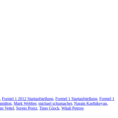
,
Formel 1 2012 Startaufstellung
,
Formel 1 Startaufstellung
,
Formel 1
amilton
,
Mark Webber
,
michael schumacher
,
Narain Karthikeyan
,
an Vettel
,
Sergio Perez
,
Timo Glock
,
Witali Petrow