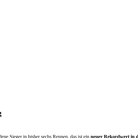
g
dene Sieger in bisher sechs Rennen, das ist ein
neuer Rekordwert in d