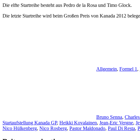
Die elfte Startreihe besteht aus Pedro de la Rosa und Timo Glock.
Die letzte Startreihe wird beim Großen Preis von Kanada 2012 beleg
Allgemein
,
Formel 1
,
Bruno Senna
,
Charles
Startaufstellung Kanada GP
,
Heikki Kovalainen
,
Jean-Eric Vergne
,
Je
Nico Hülkenberg
,
Nico Rosberg
,
Pastor Maldonado
,
Paul Di Resta
,
P