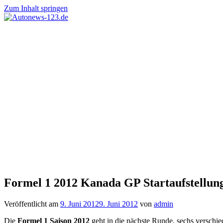
Zum Inhalt springen
Autonews-
Autonews
123.de
mit
Charme
Formel 1 2012 Kanada GP Startaufstellun
Veröffentlicht am
9. Juni 2012
9. Juni 2012
von
admin
Die
Formel 1 Saison 2012
geht in die nächste Runde. sechs verschie