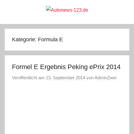
Zum
Inhalt
springen
Autonews-
Autonews
mit
Charme
123.de
Kategorie:
Formula E
Formel E Ergebnis Peking ePrix 2014
Veröffentlicht am
13. September 2014
von
AdminZwei