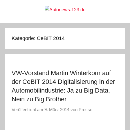
Zum
Inhalt
springen
Autonews-
Autonews
mit
Charme
123.de
Kategorie:
CeBIT 2014
VW-Vorstand Martin Winterkorn auf
der CeBIT 2014 Digitalisierung in der
Automobilindustrie: Ja zu Big Data,
Nein zu Big Brother
Veröffentlicht am
9. März 2014
von
Presse