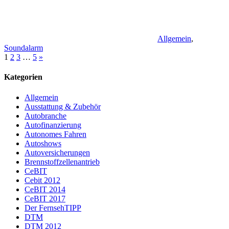
Allgemein
,
Soundalarm
Seitennummerierung
Nächste
1
2
3
…
5
»
Beiträge
der
Kategorien
Beiträge
Allgemein
Ausstattung & Zubehör
Autobranche
Autofinanzierung
Autonomes Fahren
Autoshows
Autoversicherungen
Brennstoffzellenantrieb
CeBIT
Cebit 2012
CeBIT 2014
CeBIT 2017
Der FernsehTIPP
DTM
DTM 2012