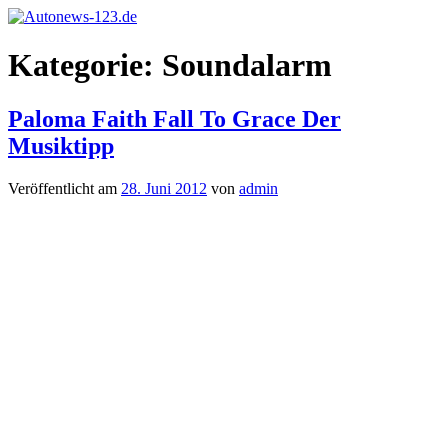
Zum
Inhalt
Autonews-
Autonews
springen
Kategorie:
Soundalarm
123.de
mit
Charme
Paloma Faith Fall To Grace Der
Musiktipp
Veröffentlicht am
28. Juni 2012
von
admin