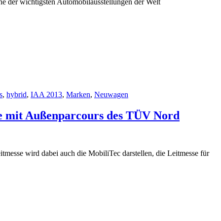
eine der wichtigsten Automobilausstellungen der Welt
s
,
hybrid
,
IAA 2013
,
Marken
,
Neuwagen
e mit Außenparcours des TÜV Nord
tmesse wird dabei auch die MobiliTec darstellen, die Leitmesse für