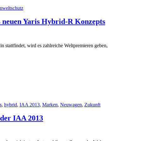
weltschutz
s neuen Yaris Hybrid-R Konzepts
 stattfindet, wird es zahlreiche Weltpremieren geben,
s
,
hybrid
,
IAA 2013
,
Marken
,
Neuwagen
,
Zukunft
 der IAA 2013