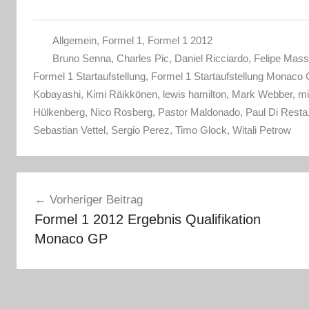
Allgemein
,
Formel 1
,
Formel 1 2012
Bruno Senna
,
Charles Pic
,
Daniel Ricciardo
,
Felipe Mas
Formel 1 Startaufstellung
,
Formel 1 Startaufstellung Monaco
Kobayashi
,
Kimi Räikkönen
,
lewis hamilton
,
Mark Webber
,
mi
Hülkenberg
,
Nico Rosberg
,
Pastor Maldonado
,
Paul Di Resta
Sebastian Vettel
,
Sergio Perez
,
Timo Glock
,
Witali Petrow
Beitragsnavigation
Vorheriger Beitrag
Formel 1 2012 Ergebnis Qualifikation
Monaco GP