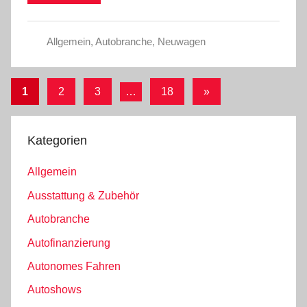
Allgemein
,
Autobranche
,
Neuwagen
Seitennummerierung
Nächste
1
2
3
…
18
»
Beiträge
der
Beiträge
Kategorien
Allgemein
Ausstattung & Zubehör
Autobranche
Autofinanzierung
Autonomes Fahren
Autoshows