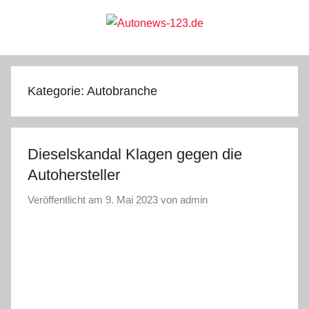
Zum
Inhalt
springen
Autonews-
Autonews
mit
Charme
123.de
Kategorie:
Autobranche
Dieselskandal Klagen gegen die
Autohersteller
Veröffentlicht am
9. Mai 2023
von
admin