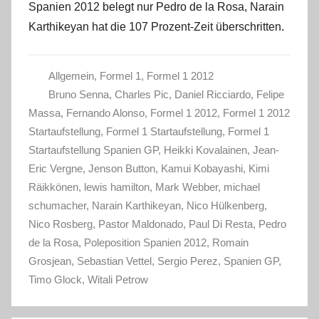
Spanien 2012 belegt nur Pedro de la Rosa, Narain
Karthikeyan hat die 107 Prozent-Zeit überschritten.
Allgemein
,
Formel 1
,
Formel 1 2012
Bruno Senna
,
Charles Pic
,
Daniel Ricciardo
,
Felipe
Massa
,
Fernando Alonso
,
Formel 1 2012
,
Formel 1 2012
Startaufstellung
,
Formel 1 Startaufstellung
,
Formel 1
Startaufstellung Spanien GP
,
Heikki Kovalainen
,
Jean-
Eric Vergne
,
Jenson Button
,
Kamui Kobayashi
,
Kimi
Räikkönen
,
lewis hamilton
,
Mark Webber
,
michael
schumacher
,
Narain Karthikeyan
,
Nico Hülkenberg
,
Nico Rosberg
,
Pastor Maldonado
,
Paul Di Resta
,
Pedro
de la Rosa
,
Poleposition Spanien 2012
,
Romain
Grosjean
,
Sebastian Vettel
,
Sergio Perez
,
Spanien GP
,
Timo Glock
,
Witali Petrow