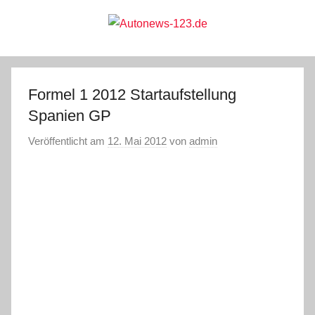
Zum
Inhalt
springen
Autonews-
Autonews
mit
Charme
123.de
Formel 1 2012 Startaufstellung
Spanien GP
Veröffentlicht am
12. Mai 2012
von
admin