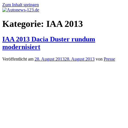
Zum Inhalt springen
Autonews-
Autonews
Kategorie:
IAA 2013
123.de
mit
Charme
IAA 2013 Dacia Duster rundum
modernisiert
Veröffentlicht am
28. August 2013
28. August 2013
von
Presse