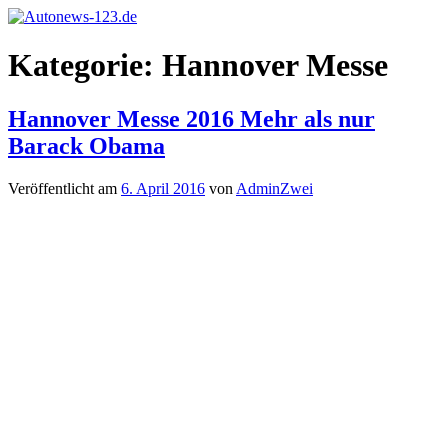
Zum
Inhalt
Autonews-
Autonews
springen
Kategorie:
Hannover Messe
123.de
mit
Charme
Hannover Messe 2016 Mehr als nur
Barack Obama
Veröffentlicht am
6. April 2016
von
AdminZwei