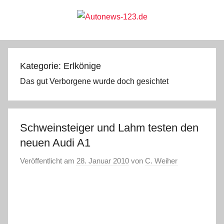
Zum
Inhalt
springen
Autonews-
Autonews
mit
Charme
123.de
Kategorie:
Erlkönige
Das gut Verborgene wurde doch gesichtet
Schweinsteiger und Lahm testen den
neuen Audi A1
Veröffentlicht am
28. Januar 2010
von
C. Weiher