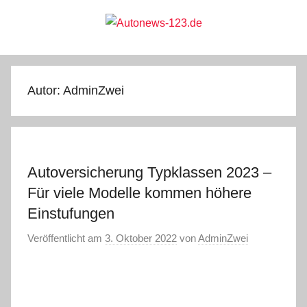
Zum
Inhalt
springen
Autonews-
Autonews
mit
Charme
123.de
Autor:
AdminZwei
Autoversicherung Typklassen 2023 –
Für viele Modelle kommen höhere
Einstufungen
Veröffentlicht am
3. Oktober 2022
von
AdminZwei