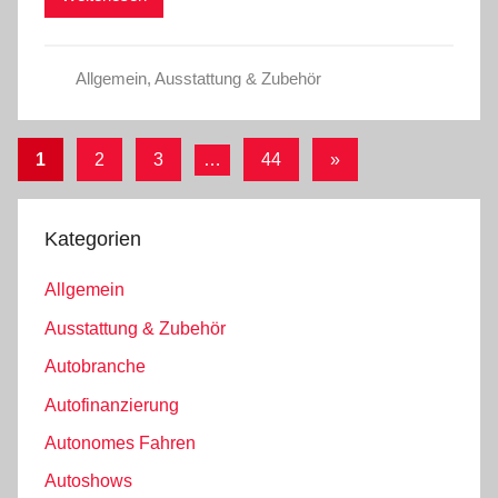
Allgemein
,
Ausstattung & Zubehör
Seitennummerierung
Nächste
1
2
3
…
44
»
Beiträge
der
Beiträge
Kategorien
Allgemein
Ausstattung & Zubehör
Autobranche
Autofinanzierung
Autonomes Fahren
Autoshows