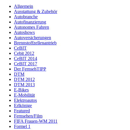
Allgemein
Ausstattung & Zubehör
Autobranche
Autofinanzierung
Autonomes Fahren
Autoshows
Autoversicherungen
Brennstoffzellenantrieb
CeBIT
Cebit 2012
CeBIT 2014
CeBIT 2017
Der FernsehTIPP
DTM
DTM 2012
DTM 2013
E-Bikes
E-Mobilität
Elektroautos
Erlkönige
Featured
Fernsehen/Film
FIFA Frauen-WM 2011
Formel 1