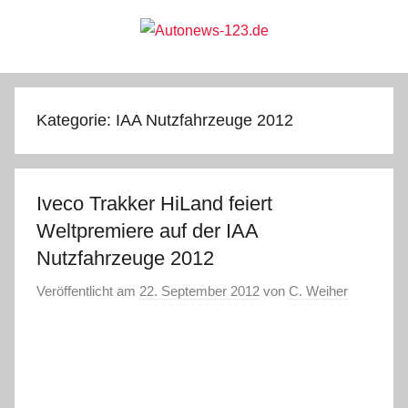
Zum
Inhalt
springen
Autonews-
Autonews
mit
Charme
123.de
Kategorie:
IAA Nutzfahrzeuge 2012
Iveco Trakker HiLand feiert
Weltpremiere auf der IAA
Nutzfahrzeuge 2012
Veröffentlicht am
22. September 2012
von
C. Weiher