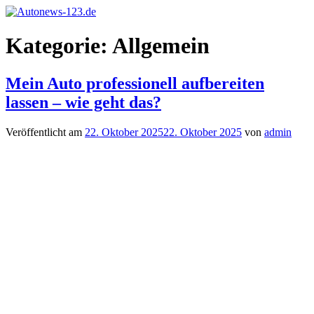
Zum
Inhalt
Autonews-
Autonews
springen
Kategorie:
Allgemein
123.de
mit
Charme
Mein Auto professionell aufbereiten
lassen – wie geht das?
Veröffentlicht am
22. Oktober 2025
22. Oktober 2025
von
admin