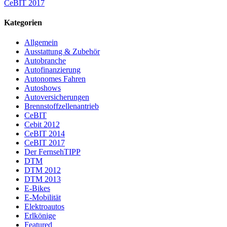
CeBIT 2017
Kategorien
Allgemein
Ausstattung & Zubehör
Autobranche
Autofinanzierung
Autonomes Fahren
Autoshows
Autoversicherungen
Brennstoffzellenantrieb
CeBIT
Cebit 2012
CeBIT 2014
CeBIT 2017
Der FernsehTIPP
DTM
DTM 2012
DTM 2013
E-Bikes
E-Mobilität
Elektroautos
Erlkönige
Featured