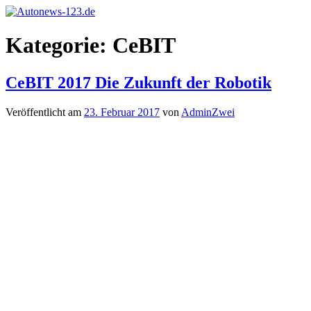
Zum
Inhalt
Autonews-
Autonews
springen
Kategorie:
CeBIT
123.de
mit
Charme
CeBIT 2017 Die Zukunft der Robotik
Veröffentlicht am
23. Februar 2017
von
AdminZwei