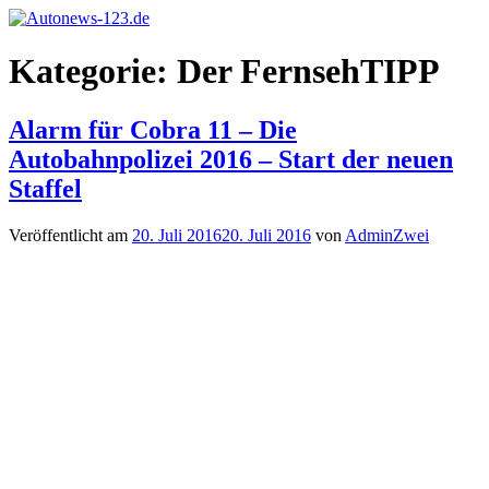
Zum
Inhalt
Autonews-
Autonews
springen
Kategorie:
Der FernsehTIPP
123.de
mit
Charme
Alarm für Cobra 11 – Die
Autobahnpolizei 2016 – Start der neuen
Staffel
Veröffentlicht am
20. Juli 2016
20. Juli 2016
von
AdminZwei