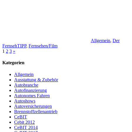
Allgemein
,
Der
FernsehTIPP
,
Fernsehen/Film
Seitennummerierung
Nächste
1
2
3
»
Beiträge
der
Kategorien
Beiträge
Allgemein
Ausstattung & Zubehör
Autobranche
Autofinanzierung
Autonomes Fahren
Autoshows
Autoversicherungen
Brennstoffzellenantrieb
CeBIT
Cebit 2012
CeBIT 2014