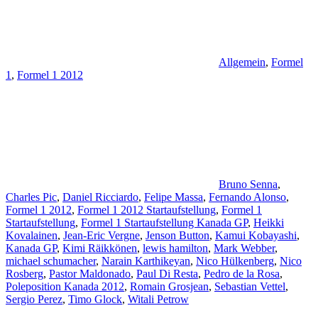
Allgemein
,
Formel
1
,
Formel 1 2012
Bruno Senna
,
Charles Pic
,
Daniel Ricciardo
,
Felipe Massa
,
Fernando Alonso
,
Formel 1 2012
,
Formel 1 2012 Startaufstellung
,
Formel 1
Startaufstellung
,
Formel 1 Startaufstellung Kanada GP
,
Heikki
Kovalainen
,
Jean-Eric Vergne
,
Jenson Button
,
Kamui Kobayashi
,
Kanada GP
,
Kimi Räikkönen
,
lewis hamilton
,
Mark Webber
,
michael schumacher
,
Narain Karthikeyan
,
Nico Hülkenberg
,
Nico
Rosberg
,
Pastor Maldonado
,
Paul Di Resta
,
Pedro de la Rosa
,
Poleposition Kanada 2012
,
Romain Grosjean
,
Sebastian Vettel
,
Sergio Perez
,
Timo Glock
,
Witali Petrow