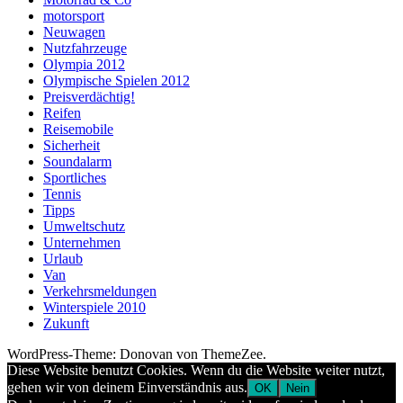
motorsport
Neuwagen
Nutzfahrzeuge
Olympia 2012
Olympische Spielen 2012
Preisverdächtig!
Reifen
Reisemobile
Sicherheit
Soundalarm
Sportliches
Tennis
Tipps
Umweltschutz
Unternehmen
Urlaub
Van
Verkehrsmeldungen
Winterspiele 2010
Zukunft
WordPress-Theme: Donovan von ThemeZee.
Diese Website benutzt Cookies. Wenn du die Website weiter nutzt,
gehen wir von deinem Einverständnis aus.
OK
Nein