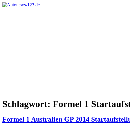
Zum
Inhalt
Autonews-
Autonews
springen
123.de
mit
Charme
Schlagwort:
Formel 1 Startaufs
Formel 1 Australien GP 2014 Startaufstell