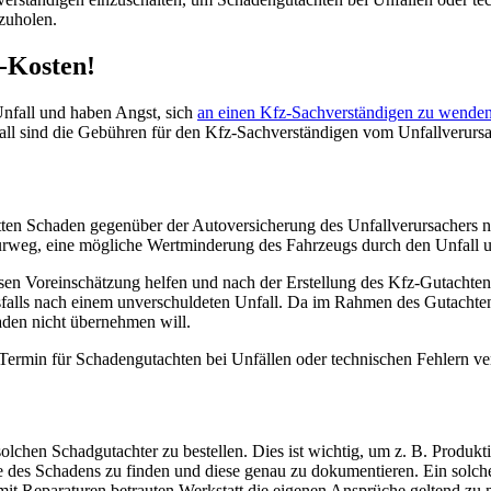
zuholen.
r-Kosten!
Unfall und haben Angst, sich
an einen Kfz-Sachverständigen zu wende
nfall sind die Gebühren für den Kfz-Sachverständigen vom Unfallverurs
etten Schaden gegenüber der Autoversicherung des Unfallverursachers
turweg, eine mögliche Wertminderung des Fahrzeugs durch den Unfall
osen Voreinschätzung helfen und nach der Erstellung des Kfz-Gutachtens
alls nach einem unverschuldeten Unfall. Da im Rahmen des Gutachtens 
aden nicht übernehmen will.
 Termin für Schadengutachten bei Unfällen oder technischen Fehlern ve
solchen Schadgutachter zu bestellen. Dies ist wichtig, um z. B. Produk
che des Schadens zu finden und diese genau zu dokumentieren. Ein solch
mit Reparaturen betrauten Werkstatt die eigenen Ansprüche geltend zu