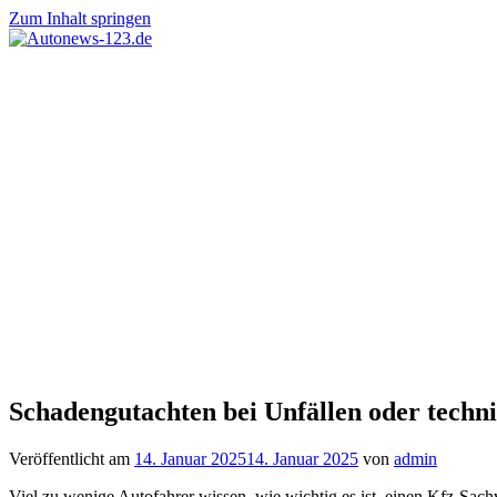
Zum Inhalt springen
Autonews-
Autonews
123.de
mit
Charme
Schadengutachten bei Unfällen oder techn
Veröffentlicht am
14. Januar 2025
14. Januar 2025
von
admin
Viel zu wenige Autofahrer wissen, wie wichtig es ist, einen Kfz-Sach