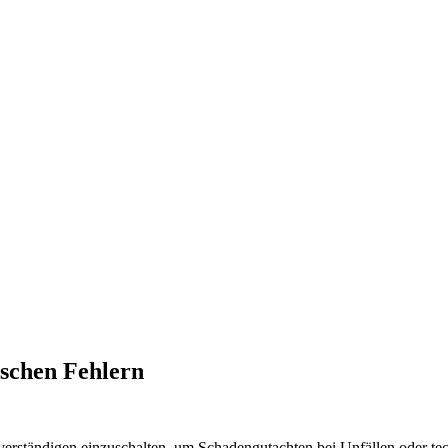
ischen Fehlern
verständigen einzuschalten, um Schadengutachten bei Unfällen oder tec