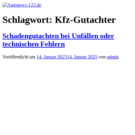
Zum
Inhalt
Autonews-
Autonews
springen
Schlagwort:
Kfz-Gutachter
123.de
mit
Charme
Schadengutachten bei Unfällen oder
technischen Fehlern
Veröffentlicht am
14. Januar 2025
14. Januar 2025
von
admin