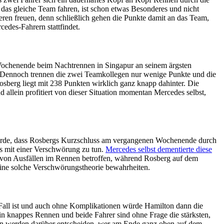
 das gleiche Team fahren, ist schon etwas Besonderes und nicht
deren freuen, denn schließlich gehen die Punkte damit an das Team,
edes-Fahrern stattfindet.
ochenende beim Nachtrennen in Singapur an seinem ärgsten
. Dennoch trennen die zwei Teamkollegen nur wenige Punkte und die
osberg liegt mit 238 Punkten wirklich ganz knapp dahinter. Die
 allein profitiert von dieser Situation momentan Mercedes selbst,
 wurde, dass Rosbergs Kurzschluss am vergangenen Wochenende durch
es mit einer Verschwörung zu tun.
Mercedes selbst dementierte diese
ls von Ausfällen im Rennen betroffen, während Rosberg auf dem
eine solche Verschwörungstheorie bewahrheiten.
er Fall ist und auch ohne Komplikationen würde Hamilton dann die
ein knappes Rennen und beide Fahrer sind ohne Frage die stärksten,
nen werden darüber entscheiden, wer am Ende ganz oben auf dem