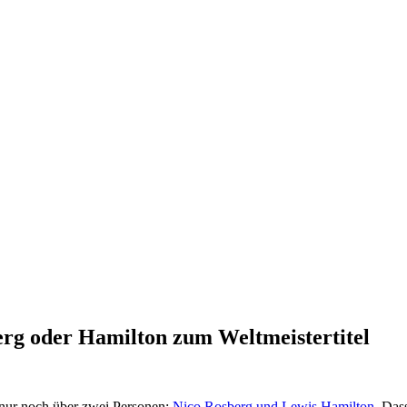
rg oder Hamilton zum Weltmeistertitel
r nur noch über zwei Personen:
Nico Rosberg und Lewis Hamilton
. Das