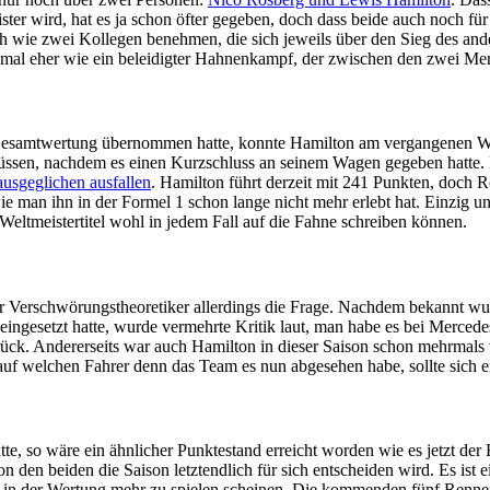
er wird, hat es ja schon öfter gegeben, doch dass beide auch noch für
lich wie zwei Kollegen benehmen, die sich jeweils über den Sieg des an
al eher wie ein beleidigter Hahnenkampf, der zwischen den zwei Merc
 Gesamtwertung übernommen hatte, konnte Hamilton am vergangenen W
 müssen, nachdem es einen Kurzschluss an seinem Wagen gegeben hatte
ausgeglichen ausfallen
. Hamilton führt derzeit mit 241 Punkten, doch R
 man ihn in der Formel 1 schon lange nicht mehr erlebt hat. Einzig und
eltmeistertitel wohl in jedem Fall auf die Fahne schreiben können.
 für Verschwörungstheoretiker allerdings die Frage. Nachdem bekannt
eingesetzt hatte, wurde vermehrte Kritik laut, man habe es bei Merced
zurück. Andererseits war auch Hamilton in dieser Saison schon mehrma
auf welchen Fahrer denn das Team es nun abgesehen habe, sollte sich 
ätte, so wäre ein ähnlicher Punktestand erreicht worden wie es jetzt d
 den beiden die Saison letztendlich für sich entscheiden wird. Es ist 
le in der Wertung mehr zu spielen scheinen. Die kommenden fünf Ren