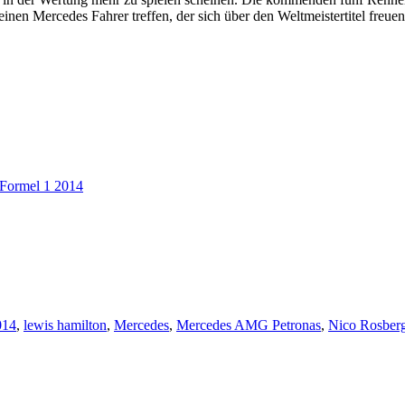
 einen Mercedes Fahrer treffen, der sich über den Weltmeistertitel freu
Formel 1 2014
014
,
lewis hamilton
,
Mercedes
,
Mercedes AMG Petronas
,
Nico Rosber