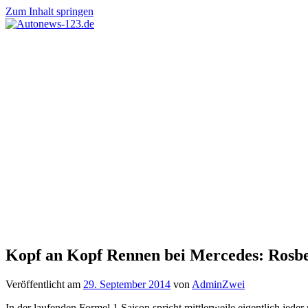
Zum Inhalt springen
Autonews-
Autonews
123.de
mit
Charme
Kopf an Kopf Rennen bei Mercedes: Rosbe
Veröffentlicht am
29. September 2014
von
AdminZwei
In der laufenden Formel 1 Saison spricht mittlerweile eigentlich jede