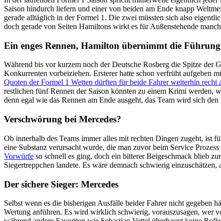
Saison hindurch liefern und einer von beiden am Ende knapp Weltmeist
gerade alltäglich in der Formel 1. Die zwei müssten sich also eigent
doch gerade von Seiten Hamiltons wirkt es für Außenstehende manchm
Ein enges Rennen, Hamilton übernimmt die Führung
Während bis vor kurzem noch der Deutsche Rosberg die Spitze der
Konkurrenten vorbeiziehen. Ersterer hatte schon verfrüht aufgeben
Quoten der Formel 1 Wetten dürften für beide Fahrer weiterhin recht 
restlichen fünf Rennen der Saison könnten zu einem Krimi werden, wie
denn egal wie das Rennen am Ende ausgeht, das Team wird sich den W
Verschwörung bei Mercedes?
Ob innerhalb des Teams immer alles mit rechten Dingen zugeht, ist
eine Substanz verursacht wurde, die man zuvor beim Service Prozess 
Vorwürfe
so schnell es ging, doch ein bitterer Beigeschmack blieb 
Siegertreppchen landete. Es wäre demnach schwierig einzuschätzen, 
Der sichere Sieger: Mercedes
Selbst wenn es die bisherigen Ausfälle beider Fahrer nicht gegeben h
Wertung anführen. Es wird wirklich schwierig, vorauszusagen, wer von
während andere Favoriten wie Sebastian Vettel überhaupt keine Rol