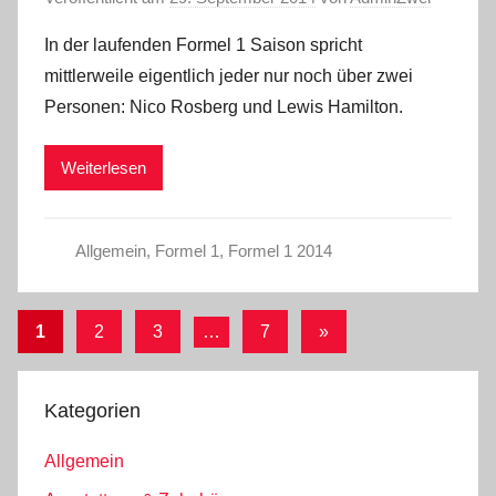
In der laufenden Formel 1 Saison spricht
mittlerweile eigentlich jeder nur noch über zwei
Personen: Nico Rosberg und Lewis Hamilton.
Weiterlesen
Allgemein
,
Formel 1
,
Formel 1 2014
Seitennummerierung
Nächste
1
2
3
…
7
»
Beiträge
der
Beiträge
Kategorien
Allgemein