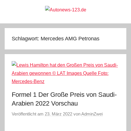
Zum
Inhalt
springen
Autonews-
Autonews
mit
Charme
123.de
Schlagwort:
Mercedes AMG Petronas
Formel 1 Der Große Preis von Saudi-
Arabien 2022 Vorschau
Veröffentlicht am
23. März 2022
von
AdminZwei