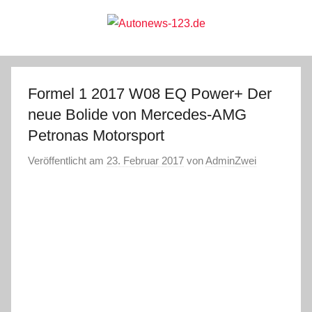
Zum
Inhalt
springen
Autonews-
Autonews
mit
Charme
123.de
Formel 1 2017 W08 EQ Power+ Der
neue Bolide von Mercedes-AMG
Petronas Motorsport
Veröffentlicht am
23. Februar 2017
von
AdminZwei