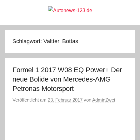
Zum
Inhalt
springen
Autonews-
Autonews
mit
Charme
123.de
Schlagwort:
Valtteri Bottas
Formel 1 2017 W08 EQ Power+ Der
neue Bolide von Mercedes-AMG
Petronas Motorsport
Veröffentlicht am
23. Februar 2017
von
AdminZwei