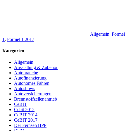
Allgemein
,
Formel
1
,
Formel 1 2017
Kategorien
Allgemein
Ausstattung & Zubehör
Autobranche
Autofinanzierung
Autonomes Fahren
Autoshows
Autoversicherungen
Brennstoffzellenantrieb
CeBIT
Cebit 2012
CeBIT 2014
CeBIT 2017
Der FernsehTIPP
DTM