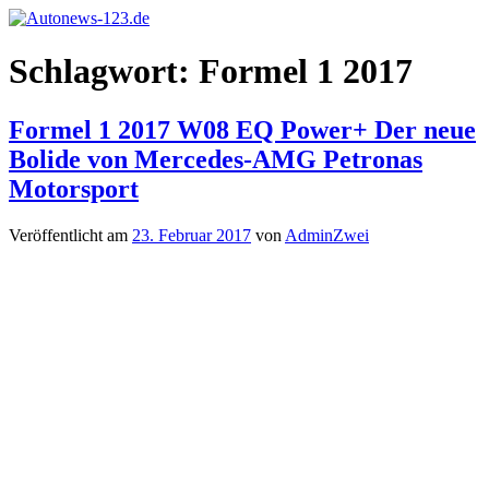
Zum
Inhalt
Autonews-
Autonews
springen
Schlagwort:
Formel 1 2017
123.de
mit
Charme
Formel 1 2017 W08 EQ Power+ Der neue
Bolide von Mercedes-AMG Petronas
Motorsport
Veröffentlicht am
23. Februar 2017
von
AdminZwei