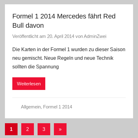
Formel 1 2014 Mercedes fährt Red
Bull davon
Veröffentlicht am
20. April 2014
von
AdminZwei
Die Karten in der Formel 1 wurden zu dieser Saison
neu gemischt. Neue Regeln und neue Technik
sollten die Spannung
Weiterlesen
Allgemein
,
Formel 1 2014
Seitennummerierung
Nächste
1
2
3
»
Beiträge