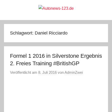
Zum
Inhalt
springen
Autonews-
Autonews
mit
Charme
123.de
Schlagwort:
Daniel Ricciardo
Formel 1 2016 in Silverstone Ergebnis
2. Freies Training #BritishGP
Veröffentlicht am
8. Juli 2016
von
AdminZwei