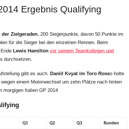
2014 Ergebnis Qualifying
 der Zielgeraden.
200 Siegerpunkte, davon 50 Punkte im
olen für die Sieger bei den einzelnen Rennen. Beim
m Ende
Lewis Hamilton
vor seinem Teamkollegen und
s durchsetzen.
fstellung gibt es auch.
Daniil Kvyat im Toro Ross
o holte
er wegen einem Motorwechsel um zehn Plätze nach hinten
im morgigen Italien GP 2014
ifying
Q1
Q2
Q3
Runden