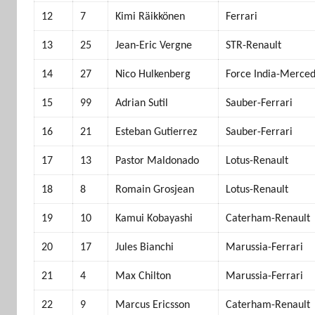
12
7
Kimi Räikkönen
Ferrari
13
25
Jean-Eric Vergne
STR-Renault
14
27
Nico Hulkenberg
Force India-Merce
15
99
Adrian Sutil
Sauber-Ferrari
16
21
Esteban Gutierrez
Sauber-Ferrari
17
13
Pastor Maldonado
Lotus-Renault
18
8
Romain Grosjean
Lotus-Renault
19
10
Kamui Kobayashi
Caterham-Renault
20
17
Jules Bianchi
Marussia-Ferrari
21
4
Max Chilton
Marussia-Ferrari
22
9
Marcus Ericsson
Caterham-Renault