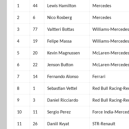
1
44
Lewis Hamilton
Mercedes
2
6
Nico Rosberg
Mercedes
3
77
Valtteri Bottas
Williams-Mercede
4
19
Felipe Massa
Williams-Mercede
5
20
Kevin Magnussen
McLaren-Mercede
6
22
Jenson Button
McLaren-Mercede
7
14
Fernando Alonso
Ferrari
8
1
Sebastian Vettel
Red Bull Racing-Re
9
3
Daniel Ricciardo
Red Bull Racing-Re
10
11
Sergio Perez
Force India-Merce
11
26
Daniil Kvyat
STR-Renault