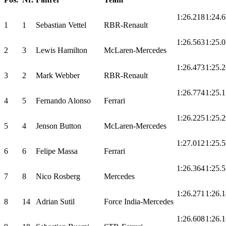
1:26.218
1:24.
1
1
Sebastian Vettel
RBR-Renault
1:26.563
1:25.
2
3
Lewis Hamilton
McLaren-Mercedes
1:26.473
1:25.
3
2
Mark Webber
RBR-Renault
1:26.774
1:25.
4
5
Fernando Alonso
Ferrari
1:26.225
1:25.
5
4
Jenson Button
McLaren-Mercedes
1:27.012
1:25.
6
6
Felipe Massa
Ferrari
1:26.364
1:25.
7
8
Nico Rosberg
Mercedes
1:26.271
1:26.
8
14
Adrian Sutil
Force India-Mercedes
1:26.608
1:26.