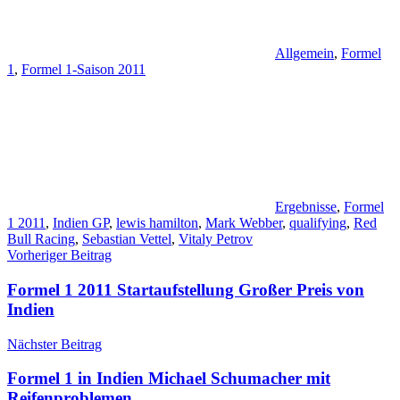
Allgemein
,
Formel
1
,
Formel 1-Saison 2011
Ergebnisse
,
Formel
1 2011
,
Indien GP
,
lewis hamilton
,
Mark Webber
,
qualifying
,
Red
Bull Racing
,
Sebastian Vettel
,
Vitaly Petrov
Beitragsnavigation
Vorheriger Beitrag
Formel 1 2011 Startaufstellung Großer Preis von
Indien
Nächster Beitrag
Formel 1 in Indien Michael Schumacher mit
Reifenproblemen