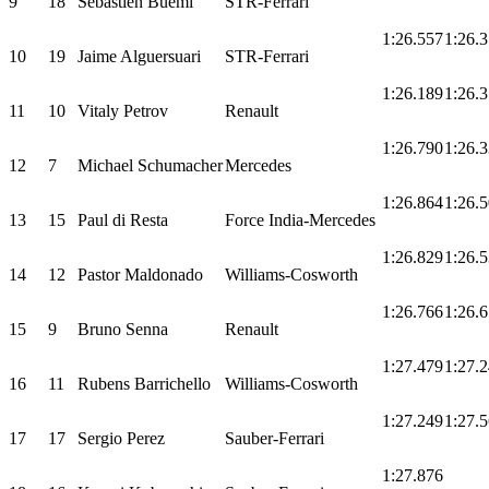
9
18
Sebastien Buemi
STR-Ferrari
1:26.557
1:26.
10
19
Jaime Alguersuari
STR-Ferrari
1:26.189
1:26.
11
10
Vitaly Petrov
Renault
1:26.790
1:26.
12
7
Michael Schumacher
Mercedes
1:26.864
1:26.
13
15
Paul di Resta
Force India-Mercedes
1:26.829
1:26.
14
12
Pastor Maldonado
Williams-Cosworth
1:26.766
1:26.
15
9
Bruno Senna
Renault
1:27.479
1:27.
16
11
Rubens Barrichello
Williams-Cosworth
1:27.249
1:27.
17
17
Sergio Perez
Sauber-Ferrari
1:27.876