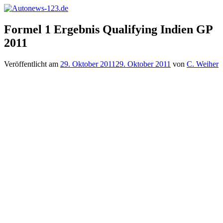
Zum
Inhalt
Autonews-
Autonews
springen
Formel 1 Ergebnis Qualifying Indien GP
123.de
mit
2011
Charme
Veröffentlicht am
29. Oktober 2011
29. Oktober 2011
von
C. Weiher