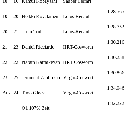
18
16
Kamui Kobayashi
Sauber-Ferrari
1:28.565
19
20
Heikki Kovalainen
Lotus-Renault
1:28.752
20
21
Jarno Trulli
Lotus-Renault
1:30.216
21
23
Daniel Ricciardo
HRT-Cosworth
1:30.238
22
22
Narain Karthikeyan
HRT-Cosworth
1:30.866
23
25
Jerome d’Ambrosio
Virgin-Cosworth
1:34.046
Aus
24
Timo Glock
Virgin-Cosworth
1:32.222
Q1 107% Zeit