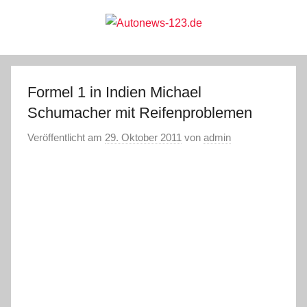
Zum
Inhalt
springen
Autonews-
Autonews
mit
Charme
123.de
Formel 1 in Indien Michael
Schumacher mit Reifenproblemen
Veröffentlicht am
29. Oktober 2011
von
admin