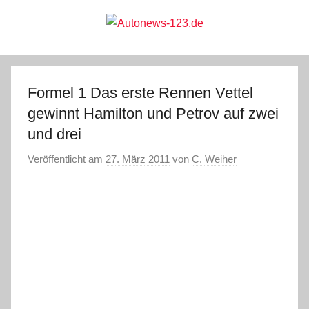
Zum
Inhalt
springen
Autonews-
Autonews
mit
Charme
123.de
Formel 1 Das erste Rennen Vettel
gewinnt Hamilton und Petrov auf zwei
und drei
Veröffentlicht am
27. März 2011
von
C. Weiher