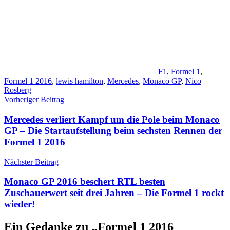
F1
,
Formel 1
,
Formel 1 2016
,
lewis hamilton
,
Mercedes
,
Monaco GP
,
Nico
Rosberg
Beitragsnavigation
Vorheriger Beitrag
Mercedes verliert Kampf um die Pole beim Monaco
GP – Die Startaufstellung beim sechsten Rennen der
Formel 1 2016
Nächster Beitrag
Monaco GP 2016 beschert RTL besten
Zuschauerwert seit drei Jahren – Die Formel 1 rockt
wieder!
Ein Gedanke zu „
Formel 1 2016