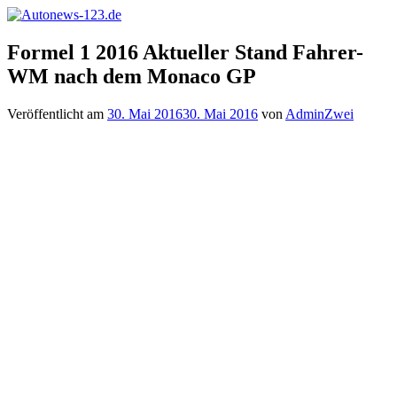
Zum
Inhalt
Autonews-
Autonews
springen
Formel 1 2016 Aktueller Stand Fahrer-
123.de
mit
WM nach dem Monaco GP
Charme
Veröffentlicht am
30. Mai 2016
30. Mai 2016
von
AdminZwei