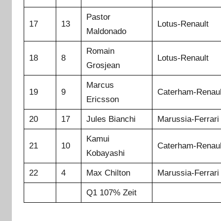
Pastor
17
13
Lotus-Renault
Maldonado
Romain
18
8
Lotus-Renault
Grosjean
Marcus
19
9
Caterham-Renaul
Ericsson
20
17
Jules Bianchi
Marussia-Ferrari
Kamui
21
10
Caterham-Renaul
Kobayashi
22
4
Max Chilton
Marussia-Ferrari
Q1 107% Zeit