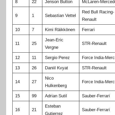
8
22
Jenson Button
McLaren-Merced
Red Bull Racing-
9
1
Sebastian Vettel
Renault
10
7
Kimi Räikkönen
Ferrari
Jean-Eric
11
25
STR-Renault
Vergne
12
11
Sergio Perez
Force India-Mer
13
26
Daniil Kvyat
STR-Renault
Nico
14
27
Force India-Mer
Hulkenberg
15
99
Adrian Sutil
Sauber-Ferrari
Esteban
16
21
Sauber-Ferrari
Gutierrez