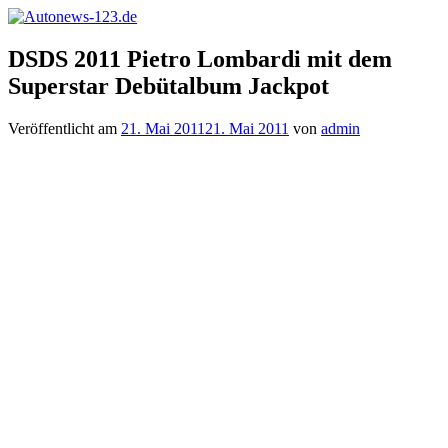
Zum
Inhalt
Autonews-
Autonews
springen
DSDS 2011 Pietro Lombardi mit dem
123.de
mit
Superstar Debütalbum Jackpot
Charme
Veröffentlicht am
21. Mai 2011
21. Mai 2011
von
admin