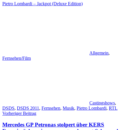
Pietro Lombardi – Jackpot (Deluxe Edition)
Allgemein
,
Fernsehen/Film
Castingshows
,
DSDS
,
DSDS 2011
,
Fernsehen
,
Musik
,
Pietro Lombardi
,
RTL
Beitragsnavigation
Vorheriger Beitrag
Mercedes GP Petronas stolpert über KERS