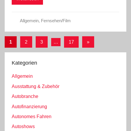
Allgemein
,
Fernsehen/Film
Seitennummerierung
Nächste
1
2
3
…
17
»
Beiträge
der
Beiträge
Kategorien
Allgemein
Ausstattung & Zubehör
Autobranche
Autofinanzierung
Autonomes Fahren
Autoshows