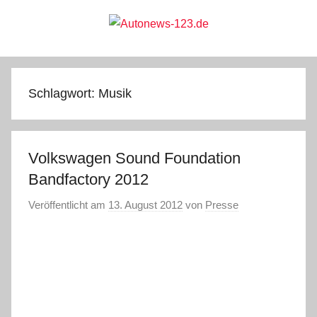
Zum
Inhalt
springen
Autonews-
Autonews
mit
Charme
123.de
Schlagwort:
Musik
Volkswagen Sound Foundation
Bandfactory 2012
Veröffentlicht am
13. August 2012
von
Presse