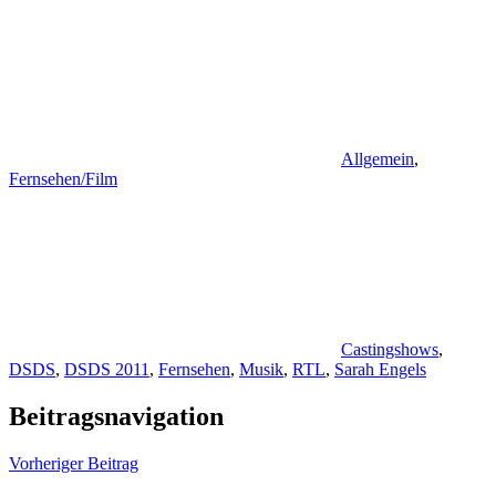
Allgemein
,
Fernsehen/Film
Castingshows
,
DSDS
,
DSDS 2011
,
Fernsehen
,
Musik
,
RTL
,
Sarah Engels
Beitragsnavigation
Vorheriger Beitrag