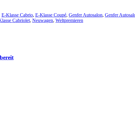
,
E-Klasse Cabrio
,
E‑Klasse Coupé
,
Genfer Autosalon
,
Genfer Autosal
lasse Cabriolet
,
Neuwagen
,
Weltpremieren
bereit