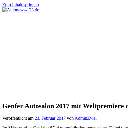
Zum Inhalt springen
Autonews-
Autonews
123.de
mit
Charme
Genfer Autosalon 2017 mit Weltpremiere d
Veröffentlicht am
23. Februar 2017
von
AdminZwei
Im März wird in Genf der 87. Automobilsalon veranstaltet. Dabei wi