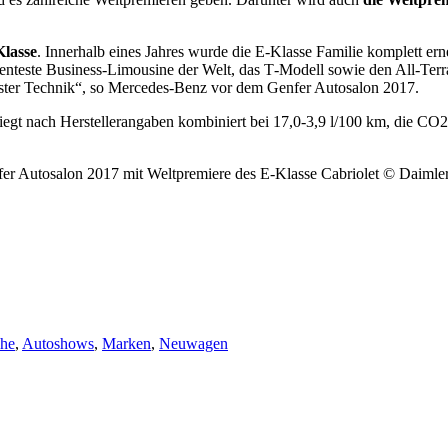
lasse
. Innerhalb eines Jahres wurde die E‑Klasse Familie komplett er
nteste Business-Limousine der Welt, das T‑Modell sowie den All‑Terrai
ster Technik“, so Mercedes-Benz vor dem Genfer Autosalon 2017.
iegt nach Herstellerangaben kombiniert bei 17,0-3,9 l/100 km, die CO
er Autosalon 2017 mit Weltpremiere des E‑Klasse Cabriolet © Daiml
che
,
Autoshows
,
Marken
,
Neuwagen