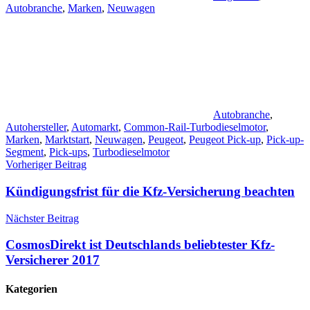
Autobranche
,
Marken
,
Neuwagen
Autobranche
,
Autohersteller
,
Automarkt
,
Common-Rail-Turbodieselmotor
,
Marken
,
Marktstart
,
Neuwagen
,
Peugeot
,
Peugeot Pick-up
,
Pick-up-
Segment
,
Pick-ups
,
Turbodieselmotor
Beitragsnavigation
Vorheriger Beitrag
Kündigungsfrist für die Kfz-Versicherung beachten
Nächster Beitrag
CosmosDirekt ist Deutschlands beliebtester Kfz-
Versicherer 2017
Kategorien