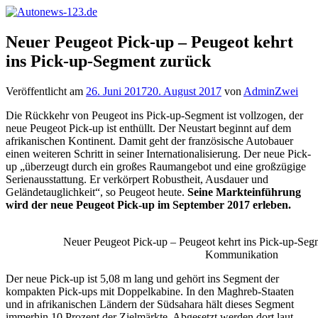
Zum
Inhalt
Autonews-
Autonews
springen
Neuer Peugeot Pick-up – Peugeot kehrt
123.de
mit
ins Pick-up-Segment zurück
Charme
Veröffentlicht am
26. Juni 2017
20. August 2017
von
AdminZwei
Die Rückkehr von Peugeot ins Pick-up-Segment ist vollzogen, der
neue Peugeot Pick-up ist enthüllt. Der Neustart beginnt auf dem
afrikanischen Kontinent. Damit geht der französische Autobauer
einen weiteren Schritt in seiner Internationalisierung. Der neue Pick-
up „überzeugt durch ein großes Raumangebot und eine großzügige
Serienausstattung. Er verkörpert Robustheit, Ausdauer und
Geländetauglichkeit“, so Peugeot heute.
Seine Markteinführung
wird der neue Peugeot Pick-up im September 2017 erleben.
Neuer Peugeot Pick-up – Peugeot kehrt ins Pick-up-Se
Kommunikation
Der neue Pick-up ist 5,08 m lang und gehört ins Segment der
kompakten Pick-ups mit Doppelkabine. In den Maghreb-Staaten
und in afrikanischen Ländern der Südsahara hält dieses Segment
immerhin 10 Prozent der Zielmärkte. Abgesetzt werden dort laut