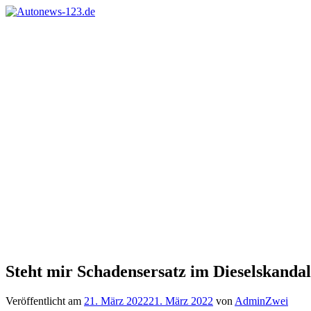
Zum
Inhalt
Autonews-
Autonews
springen
123.de
mit
Charme
Steht mir Schadensersatz im Dieselskandal
Veröffentlicht am
21. März 2022
21. März 2022
von
AdminZwei