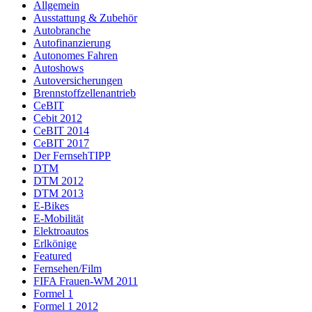
Allgemein
Ausstattung & Zubehör
Autobranche
Autofinanzierung
Autonomes Fahren
Autoshows
Autoversicherungen
Brennstoffzellenantrieb
CeBIT
Cebit 2012
CeBIT 2014
CeBIT 2017
Der FernsehTIPP
DTM
DTM 2012
DTM 2013
E-Bikes
E-Mobilität
Elektroautos
Erlkönige
Featured
Fernsehen/Film
FIFA Frauen-WM 2011
Formel 1
Formel 1 2012