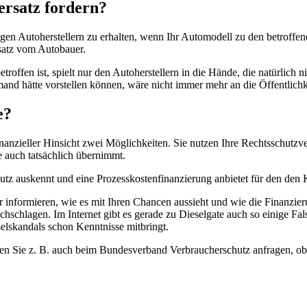
ersatz fordern?
gen Autoherstellern zu erhalten, wenn Ihr Automodell zu den betroffe
satz vom Autobauer.
troffen ist, spielt nur den Autoherstellern in die Hände, die natürlich
mand hätte vorstellen können, wäre nicht immer mehr an die Öffentlichk
e?
nanzieller Hinsicht zwei Möglichkeiten. Sie nutzen Ihre Rechtsschutzver
e auch tatsächlich übernimmt.
tz auskennt und eine Prozesskostenfinanzierung anbietet für den den K
er informieren, wie es mit Ihren Chancen aussieht und wie die Finanzier
achschlagen. Im Internet gibt es gerade zu Dieselgate auch so einige Fa
selskandals schon Kenntnisse mitbringt.
en Sie z. B. auch beim Bundesverband Verbraucherschutz anfragen, ob