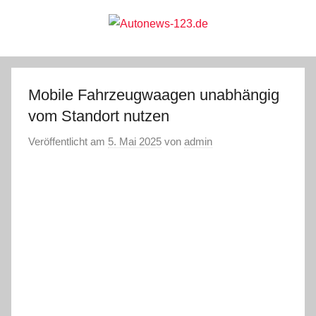
Zum
Inhalt
springen
Autonews-
Autonews
mit
Charme
123.de
Mobile Fahrzeugwaagen unabhängig
vom Standort nutzen
Veröffentlicht am
5. Mai 2025
von
admin