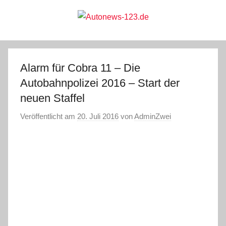
Zum
Inhalt
springen
Autonews-
Autonews
mit
Charme
123.de
Alarm für Cobra 11 – Die
Autobahnpolizei 2016 – Start der
neuen Staffel
Veröffentlicht am
20. Juli 2016
von
AdminZwei